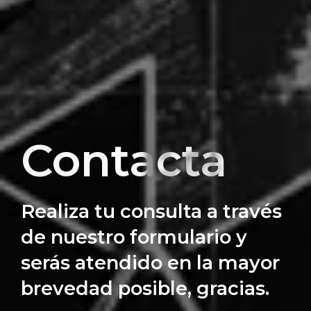
Contacta
Realiza tu consulta a través
de nuestro formulario y
serás atendido en la mayor
brevedad posible, gracias.