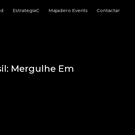
ad
EstrategiaC
Majadero Events
Contactar
il: Mergulhe Em