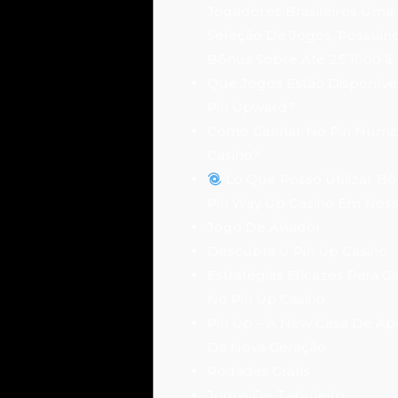
Jogadores Brasileiros Uma
Seleção De Jogos, Possui
Bônus Sobre Até 25 1000 ₢
Que Jogos Estão Disponíve
Pin Upward?
Como Ganhar No Pin Numb
Casino?
Lo Que Posso Utilizar B
Pin Way Up Casino Em Noss
Jogo De Aviador
Descubra U Pin Up Casino
Estratégias Eficazes Para G
No Pin Up Casino
Pin Up – A New Casa De Ap
Da Nova Geração
Rodadas Grátis
Jogos De Tabuleiro