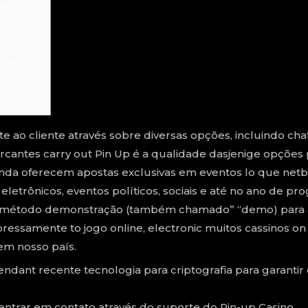
ra
e Um
ios
te ao cliente através sobre diversas opções, incluindo cha
cantes carry out Pin Up é a qualidade dasjenige opções 
nda oferecem apostas exclusivas em eventos lo que netba
letrônicos, eventos políticos, sociais e até no ano de pr
o método demonstração (também chamado” “demo) para a
essamente to jogo online, electronic muitos cassinos on t
em nosso país.
endant recente tecnologia para criptografia para garanti
entrar em contato através do suporte do Pin-up Casino.