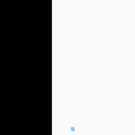
Instruções Para Registro No
up
Como Faço Afin De Registr
Conta Em Pin Upwards?
Cassino
Como Visitar O Site Formal
Up Casino Brasil
Jogar No Ios: Vantagens E
Facilidades
Abra O Web Site Oficial Do 
Casino
O Pin Upward Casino É Tran
Protegido?
Críticas Do Gambling
Establishment Online Pin-u
Qual O Limite Mínimo S