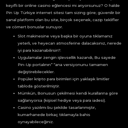
keyifli bir online casino eğlencesi mi arıyorsunuz? O halde
Pin Up Türkiye internet sitesi tam sizing göre; güvenilir bir
sanal platform olan bu site, birçok seçenek, cazip teklifler
ve cömert bonuslar sunuyor.
Slot makinesine veya başka bir oyuna tıklamanız
yeterli, ve heyecan atmosferine dalacaksınız, nerede
iyi para kazanabilirsin?.
Uygulamalar zengin işlevsellik kazandı, Bu sayede
Pin-Up portalının” “ana versiyonunu tamamen
değiştirebilecekler.
Popüler kripto para birimleri için yaklaşık limitler
tabloda gösterilmiştir.
Mümkün, Bonusun çekilmesi kendi kurallarına göre
sağlanıyorsa (kişisel hediye veya para iadesi).
Casino yazılımı bu şekilde tasarlanmıştır,
kumarhanede birkaç tıklamayla bahis
oynayabileceğiniz.