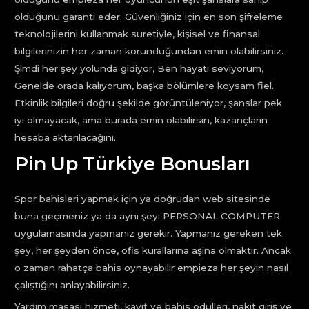
olduğunu garanti eder. Güvenliğiniz için en son şifreleme
teknolojilerini kullanmak suretiyle, kişisel ve finansal
bilgilerinizin her zaman korunduğundan emin olabilirsiniz.
Şimdi her şey yolunda gidiyor, Ben hayatı seviyorum,
Genelde orada kalıyorum, başka bölümlere koysam fiel.
Etkinlik bilgileri doğru şekilde görüntüleniyor, şanslar pek
iyi olmayacak, ama burada emin olabilirsin, kazançların
hesaba aktarılacağını.
Pin Up Türkiye Bonusları
Spor bahisleri yapmak için ya doğrudan web sitesinde
buna geçmeniz ya da aynı şeyi PERSONAL COMPUTER
uygulamasında yapmanız gerekir. Yapmanız gereken tek
şey, her şeyden önce, ofis kurallarına aşina olmaktır. Ancak
o zaman rahatça bahis oynayabilir empieza her şeyin nasıl
çalıştığını anlayabilirsiniz.
Yardım masası hizmeti, kayıt ve bahis ödülleri, nakit giriş ve