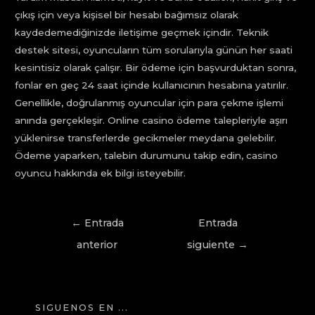
çıkış için veya kişisel bir hesabı bağımsız olarak
kaydedemediğinizde iletişime geçmek içindir. Teknik
destek sitesi, oyuncuların tüm sorularıyla günün her saati
kesintisiz olarak çalışır. Bir ödeme için başvurduktan sonra,
fonlar en geç 24 saat içinde kullanıcının hesabına yatırılır.
Genellikle, doğrulanmış oyuncular için para çekme işlemi
anında gerçekleşir. Online casino ödeme talepleriyle aşırı
yüklenirse transferlerde gecikmeler meydana gelebilir.
Ödeme yaparken, talebin durumunu takip edin, casino
oyuncu hakkında ek bilgi isteyebilir.
←
Entrada
Entrada
anterior
siguiente
→
SIGUENOS EN ...