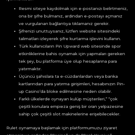
Resmi siteye kaydolmak için e-postanızı belirtmeniz,
ona bir şifre bulmanız, ardından e-postayı açmanız
ve vurgulanan bağlantıya tıklamanız gerekir.
Şifrenizi unuttuysanız, lütfen website sitesindeki
talimatları izleyerek şifre kurtarma işlevini kullanın.
Türk kullanıcıların Pin Upward web sitesinde spor
etkinliklerine bahis oynamak için yapmaları gereken
tek şey, bu platforma üye olup hesaplarına para
yatırmaktır.
Üçüncü şahıslara ta e-cüzdanlardan veya banka
kartlarından para yatırma girişimleri, hesabınızın Pin-
up Casino’da bloke edilmesine neden olabilir.
Farklı ülkelerde oynayan kulüp müşterileri,” “çok
çeşitli konulara empieza geniş bir oran yelpazesine
sahip çok çeşitli slot makinelerine erişebilecekler.
Rulet oynamaya başlamak için platformumuzu ziyaret