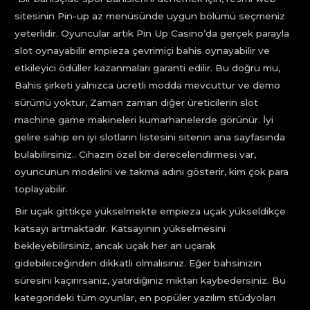
sitesinin Pin-up az menüsünde uygun bölümü seçmeniz
yeterlidir. Oyuncular artık Pin Up Casino’da gerçek parayla
slot oynayabilir empieza çevrimiçi bahis oynayabilir ve
etkileyici ödüller kazanmaları garanti edilir. Bu doğru mu,
Bahis şirketi yalnızca ücretli modda mevcuttur ve demo
sürümü yoktur, Zaman zaman diğer üreticilerin slot
machine game makineleri kumarhanelerde görünür. İyi
gelire sahip en iyi slotların listesini sitenin ana sayfasında
bulabilirsiniz.. Cihazın özel bir derecelendirmesi var,
oyuncunun modelini ve takma adını gösterir, kim çok para
toplayabilir.
Bir uçak gittikçe yükselmekte empieza uçak yükseldikçe
katsayı artmaktadır. Katsayının yükselmesini
bekleyebilirsiniz, ancak uçak her an uçarak
gidebileceğinden dikkatli olmalısınız. Eğer bahsinizin
süresini kaçırırsanız, yatırdığınız miktarı kaybedersiniz. Bu
kategorideki tüm oyunlar, en popüler yazılım stüdyoları