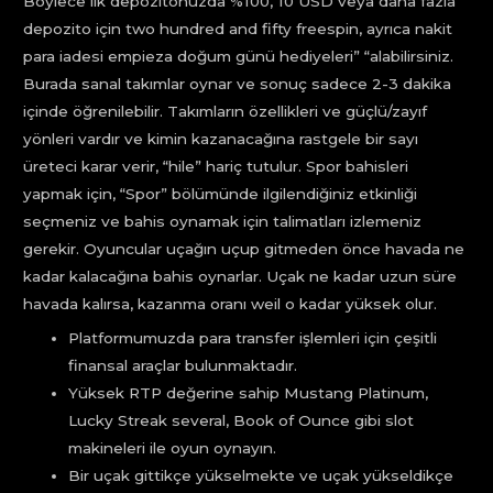
Böylece ilk depozitonuzda %100, 10 USD veya daha fazla
depozito için two hundred and fifty freespin, ayrıca nakit
para iadesi empieza doğum günü hediyeleri” “alabilirsiniz.
Burada sanal takımlar oynar ve sonuç sadece 2-3 dakika
içinde öğrenilebilir. Takımların özellikleri ve güçlü/zayıf
yönleri vardır ve kimin kazanacağına rastgele bir sayı
üreteci karar verir, “hile” hariç tutulur. Spor bahisleri
yapmak için, “Spor” bölümünde ilgilendiğiniz etkinliği
seçmeniz ve bahis oynamak için talimatları izlemeniz
gerekir. Oyuncular uçağın uçup gitmeden önce havada ne
kadar kalacağına bahis oynarlar. Uçak ne kadar uzun süre
havada kalırsa, kazanma oranı weil o kadar yüksek olur.
Platformumuzda para transfer işlemleri için çeşitli
finansal araçlar bulunmaktadır.
Yüksek RTP değerine sahip Mustang Platinum,
Lucky Streak several, Book of Ounce gibi slot
makineleri ile oyun oynayın.
Bir uçak gittikçe yükselmekte ve uçak yükseldikçe