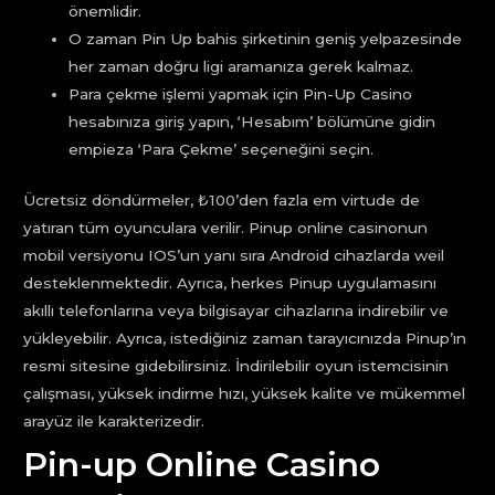
önemlidir.
O zaman Pin Up bahis şirketinin geniş yelpazesinde
her zaman doğru ligi aramanıza gerek kalmaz.
Para çekme işlemi yapmak için Pin-Up Casino
hesabınıza giriş yapın, ‘Hesabım’ bölümüne gidin
empieza ‘Para Çekme’ seçeneğini seçin.
Ücretsiz döndürmeler, ₺100’den fazla em virtude de
yatıran tüm oyunculara verilir. Pinup online casinonun
mobil versiyonu IOS’un yanı sıra Android cihazlarda weil
desteklenmektedir. Ayrıca, herkes Pinup uygulamasını
akıllı telefonlarına veya bilgisayar cihazlarına indirebilir ve
yükleyebilir. Ayrıca, istediğiniz zaman tarayıcınızda Pinup’ın
resmi sitesine gidebilirsiniz. İndirilebilir oyun istemcisinin
çalışması, yüksek indirme hızı, yüksek kalite ve mükemmel
arayüz ile karakterizedir.
Pin-up Online Casino